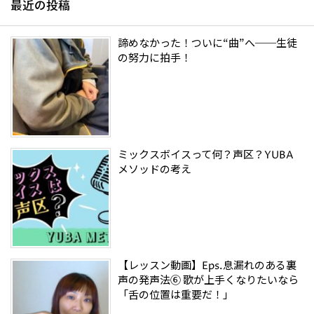
最近の投稿
諦めなかった！ついに“曲”へ──生徒
の努力に拍手！
ミックスボイスって何？声区？YUBA
メソッドの考え
【レッスン動画】Eps.息漏れのある裏
声の発声法⑥ 歌が上手くなりたいなら
「舌の位置は重要だ！」