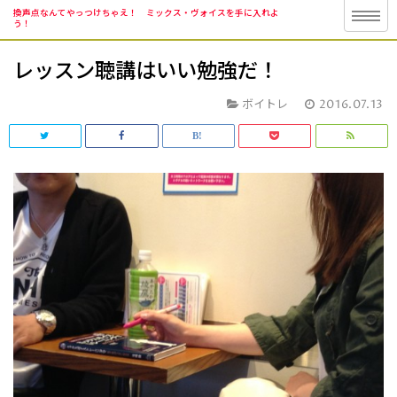
換声点なんてやっつけちゃえ！ ミックス・ヴォイスを手に入れよ
う！
レッスン聴講はいい勉強だ！
ボイトレ
2016.07.13