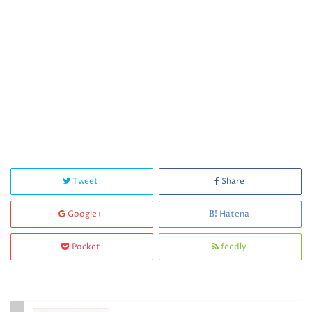
Tweet
Share
Google+
Hatena
Pocket
feedly