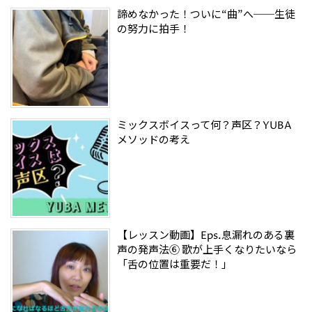
諦めなかった！ついに“曲”へ──生徒
の努力に拍手！
ミックスボイスって何？声区？YUBA
メソッドの考え
【レッスン動画】Eps.息漏れのある裏
声の発声法⑥ 歌が上手くなりたいなら
「舌の位置は重要だ！」