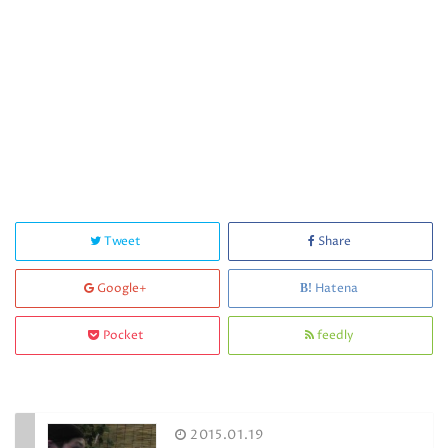
Tweet
Share
Google+
Hatena
Pocket
feedly
2015.01.19