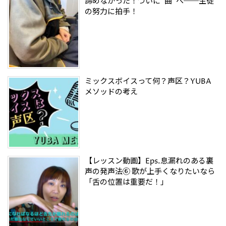
諦めなかった！ついに“曲”へ──生徒
の努力に拍手！
ミックスボイスって何？声区？YUBA
メソッドの考え
【レッスン動画】Eps.息漏れのある裏
声の発声法⑥ 歌が上手くなりたいなら
「舌の位置は重要だ！」