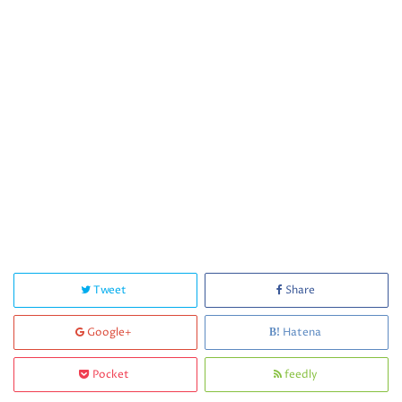
Tweet
Share
Google+
Hatena
Pocket
feedly