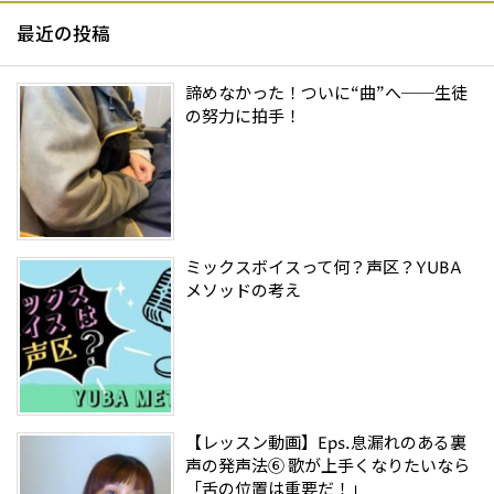
最近の投稿
諦めなかった！ついに“曲”へ──生徒
の努力に拍手！
ミックスボイスって何？声区？YUBA
メソッドの考え
【レッスン動画】Eps.息漏れのある裏
声の発声法⑥ 歌が上手くなりたいなら
「舌の位置は重要だ！」