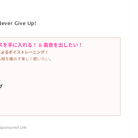
r Give Up!
を手に入れる！ & 高音を出したい！
o によるボイストレーニング！
も喉を痛めず楽しく歌いたい。
グ
Sponsored Link