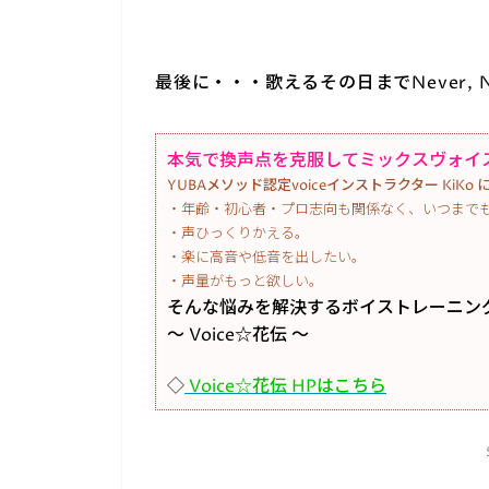
最後に・・・歌えるその日までNever, Neve
本気で換声点を克服してミックスヴォイス
YUBAメソッド認定voiceインストラクター KiK
・年齢・初心者・プロ志向も関係なく、いつまで
・声ひっくりかえる。
・楽に高音や低音を出したい。
・声量がもっと欲しい。
そんな悩みを解決するボイストレーニン
～ Voice☆花伝 ～
◇
Voice☆花伝 HPはこちら