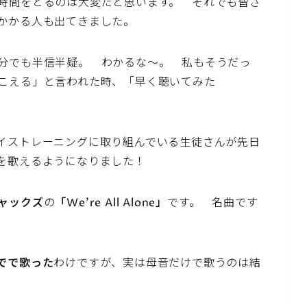
時間をとるのは大変だと思います。 それでも皆さ
かかる人も出てきました。
分でも半信半疑。 わかるな〜。 私もそうだっ
こえる」と言われた時、「早く聴いてみた
。
イストレーニングに取り組んでいる生徒さんが先日
を歌えるようになりました！
ャックズ
の
「We’re All Alone」
です。 名曲です
でで歌った
わけですが、実は母音だけで歌うのは結